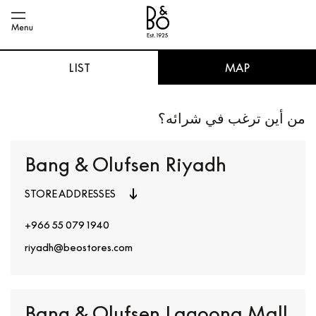
LIST
MAP
من أين ترغب في شرائه؟
Bang & Olufsen Riyadh
STORE ADDRESSES
+966 55 079 1940
riyadh@beostores.com
Bang & Olufsen Lagoona Mall